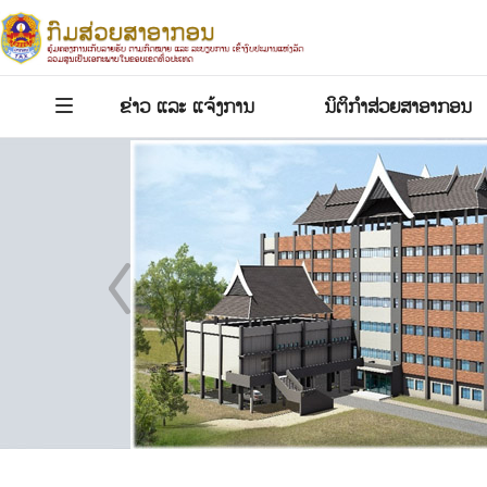
ຂ່າວ ແລະ ແຈ້ງການ
ນິ​ຕິກ​ໍ​າສ່ວຍສາອາກອນ